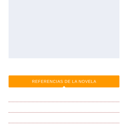
REFERENCIAS DE LA NOVELA
BANDA SONORA
BLOG de la autora
Canal AUDIOVISUAL