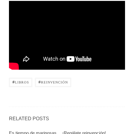
#
#
LIBROS
REINVENCIÓN
RELATED POSTS
Es tiempo de mariposas… ¡Regálate reinvención!