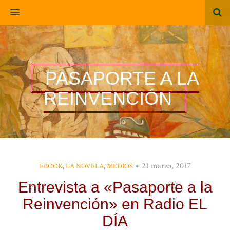
MENU
PASAPORTE A LA
REINVENCIÓN
21 marzo, 2017
EBOOK
,
LA NOVELA
,
MEDIOS
Entrevista a «Pasaporte a la
Reinvención» en Radio EL
DÍA