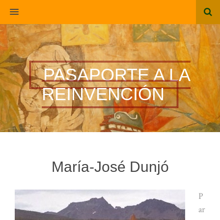
MENU
PASAPORTE A LA
REINVENCIÓN
María-José Dunjó
P
ar