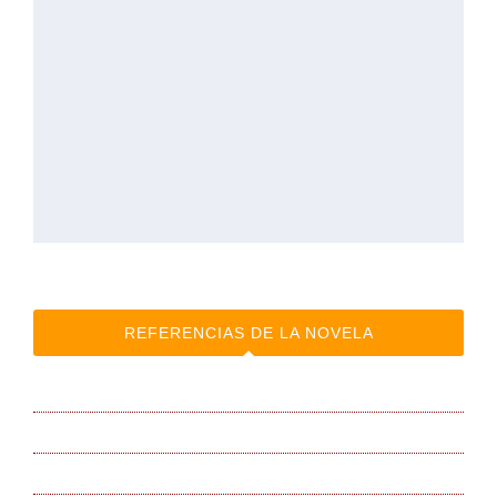
REFERENCIAS DE LA NOVELA
BANDA SONORA
BLOG de la autora
Canal AUDIOVISUAL