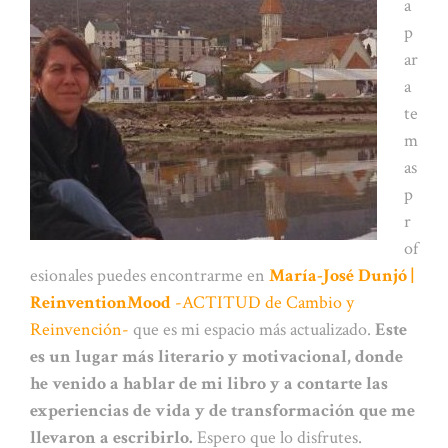
a
p
ar
a
te
m
as
p
r
of
esionales puedes encontrarme en
María-José Dunjó |
ReinventionMood
-ACTITUD de Cambio y
Reinvención-
que es mi espacio más actualizado.
Este
es un lugar más literario y motivacional, donde
he venido a hablar de mi libro y a contarte las
experiencias de vida y de transformación que me
llevaron a escribirlo.
Espero que lo disfrutes.