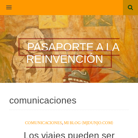
MENU
PASAPORTE A LA
REINVENCIÓN
comunicaciones
COMUNICACIONES
,
MI BLOG (MJDUNJO.COM)
Los viajes pueden ser