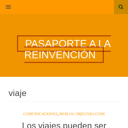
MENU
PASAPORTE A LA
REINVENCIÓN
viaje
COMUNICACIONES
,
MI BLOG (MJDUNJO.COM)
Los viajes pueden ser